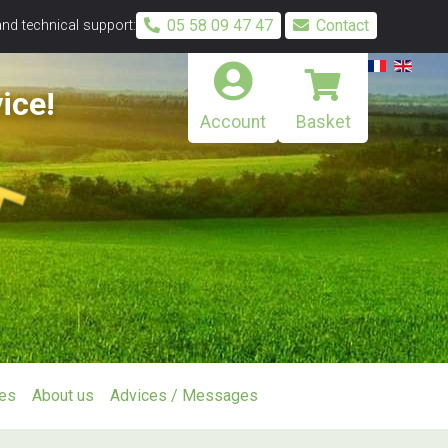
05 58 09 47 47
Contact
and technical support:
ice!
Account
Basket
ies
About us
Advices / Messages