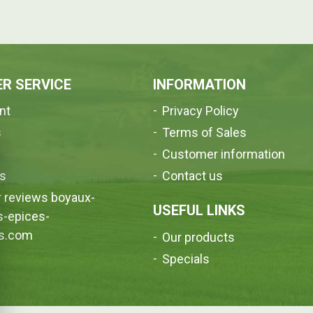
R SERVICE
INFORMATION
nt
Privacy Policy
s
Terms of Sales
e
Customer information
us
Contact us
 reviews boyaux-
USEFUL LINKS
s-epices-
s.com
Our products
Specials