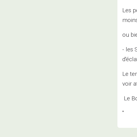
Les p
moins
ou bi
- les
d'écla
Le te
voir 
Le Bon
"