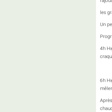
rajou
les g
Un pe
Prog
4h Hi
craqua
6h Hi
mêlen
Après
chau