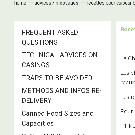
home
advices / messages
recettes pour cuiseur
Recet
FREQUENT ASKED
QUESTIONS
TECHNICAL ADVICES ON
La Ch
CASINGS
Les c
TRAPS TO BE AVOIDED
recui
METHODS AND INFOS RE-
Les r
DELIVERY
Pour 
Canned Food Sizes and
Capacities
- 1 K