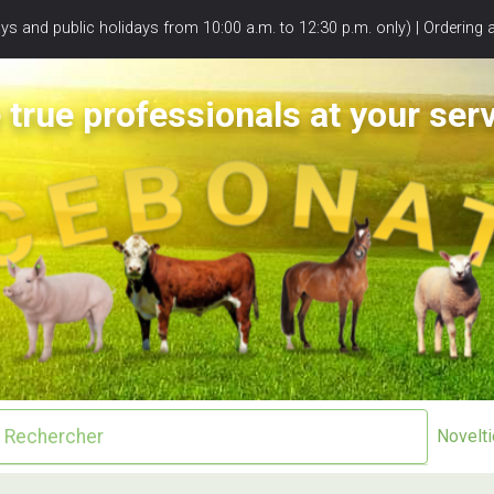
s and public holidays from 10:00 a.m. to 12:30 p.m. only) | Ordering 
 true professionals at your serv
Novelt