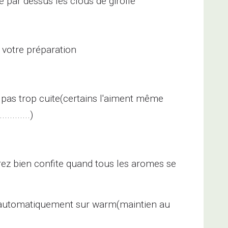
e par dessus les clous de girofle
 votre préparation
pas trop cuite(certains l'aiment même
........)
rez bien confite quand tous les aromes se
 automatiquement sur warm(maintien au