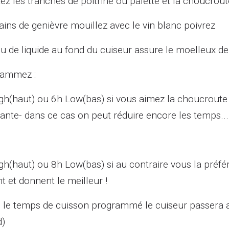
tez les tranches de poitrine ou palette et la choucrout
rains de genièvre mouillez avec le vin blanc poivrez
u de liquide au fond du cuiseur assure le moelleux de
rammez :
gh(haut) ou 6h Low(bas) si vous aimez la choucroute 
nte- dans ce cas on peut réduire encore les temps.......
gh(haut) ou 8h Low(bas) si au contraire vous la préfé
t et donnent le meilleur !
 le temps de cuisson programmé le cuiseur passera
d)