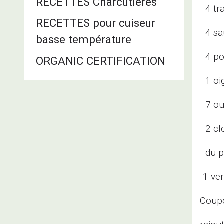
RECETTES Charcutières
- 4 t
RECETTES pour cuiseur
- 4 s
basse température
- 4 p
ORGANIC CERTIFICATION
- 1 o
- 7 o
- 2 cl
- du p
-1 ve
Coupe