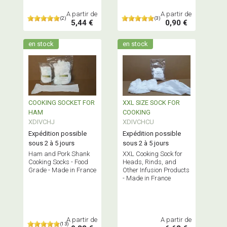
A partir de
A partir de
(2)
(3)
5,44 €
0,90 €
en stock
en stock
COOKING SOCKET FOR
XXL SIZE SOCK FOR
HAM
COOKING
XDIVCHJ
XDIVCHCU
Expédition possible
Expédition possible
sous 2 à 5 jours
sous 2 à 5 jours
Ham and Pork Shank
XXL Cooking Sock for
Cooking Socks - Food
Heads, Rinds, and
Grade - Made in France
Other Infusion Products
- Made in France
A partir de
A partir de
(13)