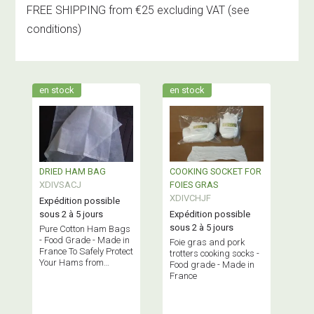
FREE SHIPPING from €25 excluding VAT
(see
conditions)
en stock
en stock
DRIED HAM BAG
COOKING SOCKET FOR
XDIVSACJ
FOIES GRAS
XDIVCHJF
Expédition possible
sous 2 à 5 jours
Expédition possible
sous 2 à 5 jours
Pure Cotton Ham Bags
- Food Grade - Made in
Foie gras and pork
France To Safely Protect
trotters cooking socks -
Your Hams from
Food grade - Made in
Insects
France