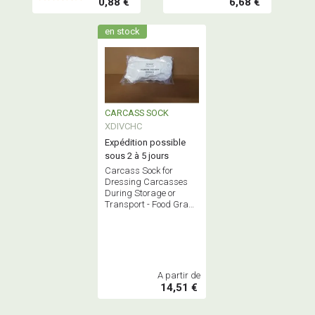
0,88 €
6,68 €
en stock
CARCASS SOCK
XDIVCHC
Expédition possible
sous 2 à 5 jours
Carcass Sock for
Dressing Carcasses
During Storage or
Transport - Food Grade
- Made in France
A partir de
14,51 €