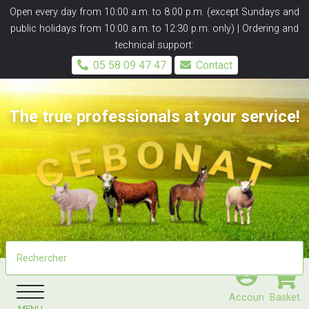
Panneau de gestion des cookies
Open every day from 10:00 a.m. to 8:00 p.m. (except Sundays and
public holidays from 10:00 a.m. to 12:30 p.m. only) | Ordering and
technical support:
05 58 09 47 47
Contact
The true professionals at your service!
Accoun
Basket
MENU