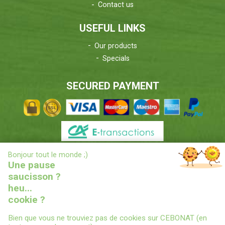
Contact us
USEFUL LINKS
Our products
Specials
SECURED PAYMENT
X
Bonjour tout le monde ;)
DELIVERIES INFORMATIONS
Une pause
saucisson ?
heu...
cookie ?
Bien que vous ne trouviez pas de cookies sur CEBONAT (en