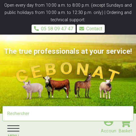
Panneau de gestion des cookies
Open every day from 10:00 a.m. to 8:00 p.m. (except Sundays and
public holidays from 10:00 a.m. to 12:30 p.m. only) | Ordering and
technical support:
05 58 09 47 47
Contact
The true professionals at your service!
Accoun
Basket
MENU