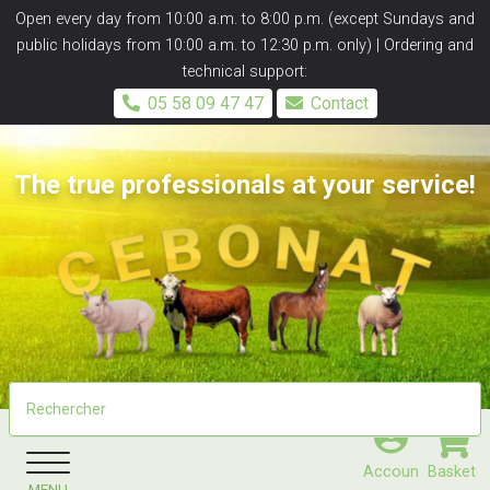
Panneau de gestion des cookies
Open every day from 10:00 a.m. to 8:00 p.m. (except Sundays and
public holidays from 10:00 a.m. to 12:30 p.m. only) | Ordering and
technical support:
05 58 09 47 47
Contact
The true professionals at your service!
Accoun
Basket
MENU