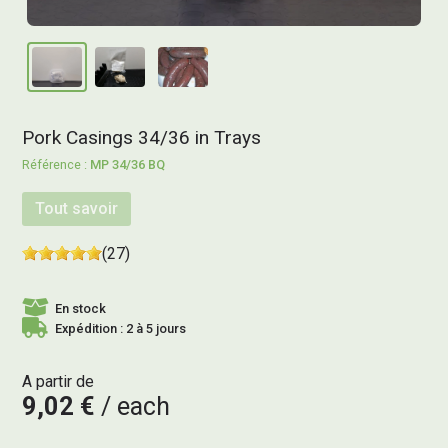
Pork Casings 34/36 in Trays
MP 34/36 BQ
Tout savoir
(27)
En stock
Expédition : 2 à 5 jours
A partir de
9,02 €
each