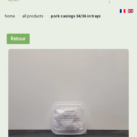
T
home
all products
pork casings 34/36 in trays
Retour