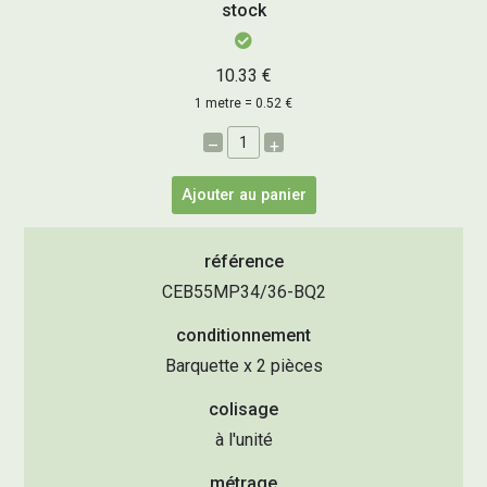
stock
10.33 €
1 metre = 0.52 €
–
+
Ajouter au panier
référence
CEB55MP34/36-BQ2
conditionnement
Barquette x 2 pièces
colisage
à l'unité
métrage