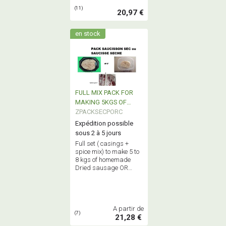
(11)
20,97 €
en stock
FULL MIX PACK FOR
MAKING 5KGS OF
DRIED SAUSAGE
ZPACKSECPORC
Expédition possible
sous 2 à 5 jours
Full set ( casings +
spice mix) to make 5 to
8 kgs of homemade
Dried sausage OR
large dried sausage(
saucisson)
A partir de
(7)
21,28 €