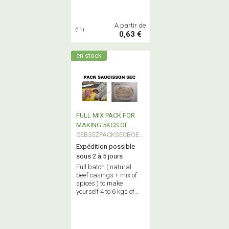
pieces.
A partir de
(11)
0,63 €
en stock
FULL MIX PACK FOR
MAKING 5KGS OF
DRIED SAUSAGE
CEB55ZPACKSECBOEU
F1
Expédition possible
sous 2 à 5 jours
Full batch ( natural
beef casings + mix of
spices ) to make
yourself 4 to 6 kgs of
delicious home made
dry sausage