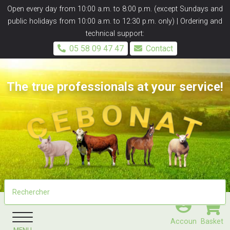
Panneau de gestion des cookies
Open every day from 10:00 a.m. to 8:00 p.m. (except Sundays and
public holidays from 10:00 a.m. to 12:30 p.m. only) | Ordering and
technical support:
05 58 09 47 47
Contact
The true professionals at your service!
Accoun
Basket
MENU