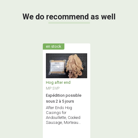
We do recommend as well
en stock
Hog after end
MP SVP
Expédition possible
sous 2 à 5 jours
After Ends Hog
Casings for
Andouillette, Cooked
Sausage, Morteau
Sausage, Boudin de
Liège. Available in
bundles or cut and tied