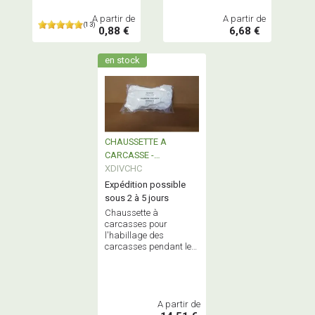
A partir de
A partir de
(13)
0,88 €
6,68 €
en stock
CHAUSSETTE A
CARCASSE -
STOCKINETTE
XDIVCHC
Expédition possible
sous 2 à 5 jours
Chaussette à
carcasses pour
l'habillage des
carcasses pendant le
stockage ou le
transport - Qualité
Alimentaire - Fabriqué
en France
A partir de