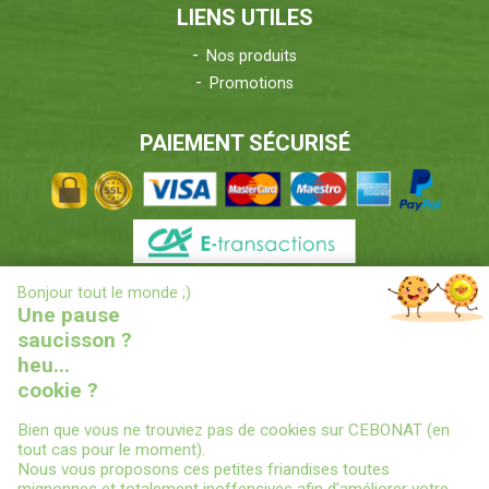
LIENS UTILES
Nos produits
Promotions
PAIEMENT SÉCURISÉ
X
Bonjour tout le monde ;)
INFORMATIONS LIVRAISONS
Une pause
saucisson ?
heu...
cookie ?
Bien que vous ne trouviez pas de cookies sur CEBONAT (en
tout cas pour le moment).
Nous vous proposons ces petites friandises toutes
© 2022
CEBONAT - BOYAUX-SAUCISSES-EPICES-CONSERVES
-