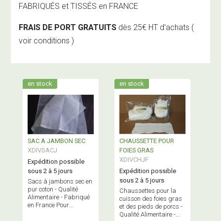
FABRIQUÉS et TISSÉS en FRANCE
FRAIS DE PORT GRATUITS
dès 25€ HT d'achats
(
voir conditions )
en stock
en stock
SAC A JAMBON SEC
CHAUSSETTE POUR
XDIVSACJ
FOIES GRAS
XDIVCHJF
Expédition possible
sous 2 à 5 jours
Expédition possible
sous 2 à 5 jours
Sacs à jambons sec en
pur coton - Qualité
Chaussettes pour la
Alimentaire - Fabriqué
cuisson des foies gras
en France Pour
et des pieds de porcs -
protéger vos jambons
Qualité Alimentaire -
des insectes en toute