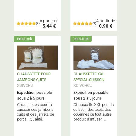
Fabriqué en France
sécurité
A partir de
A partir de
(2)
(3)
5,44 €
0,90 €
en stock
en stock
CHAUSSETTE POUR
CHAUSSETTE XXL
JAMBONS CUITS
SPECIAL CUISSON
XDIVCHJ
XDIVCHCU
Expédition possible
Expédition possible
sous 2 à 5 jours
sous 2 à 5 jours
Chaussettes pour la
Chaussette XXL pour la
cuisson des jambons
cuisson des têtes, des
cuits et des jarrets de
couennes ou tout autre
porcs - Qualité
produit à infuser -
Alimentaire - Fabriqué
Fabriqué en France
en France