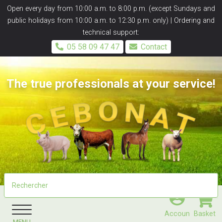
Panneau de gestion des cookies
Open every day from 10:00 a.m. to 8:00 p.m. (except Sundays and
public holidays from 10:00 a.m. to 12:30 p.m. only) | Ordering and
technical support:
05 58 09 47 47
Contact
The true professionals at your service!
Accoun
Basket
MENU