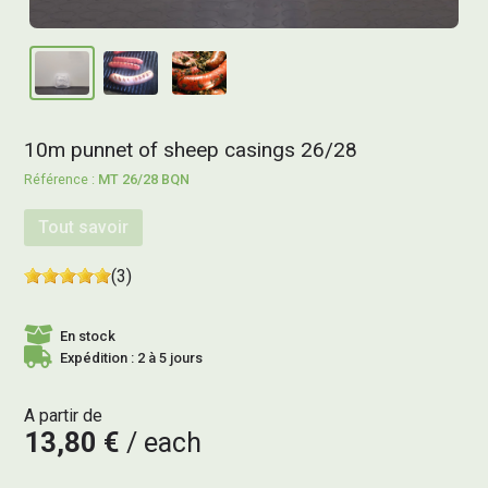
10m punnet of sheep casings 26/28
MT 26/28 BQN
Tout savoir
(3)
En stock
Expédition : 2 à 5 jours
A partir de
13,80 €
each