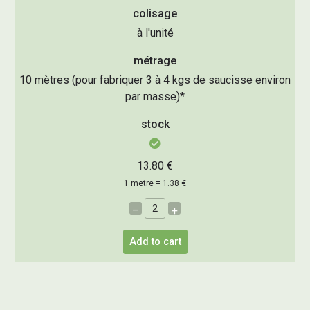
colisage
à l'unité
métrage
10 mètres (pour fabriquer 3 à 4 kgs de saucisse environ
par masse)*
stock
13.80 €
1 metre = 1.38 €
–
+
Add to cart