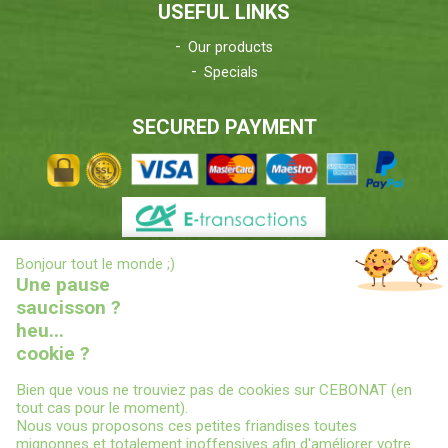
USEFUL LINKS
Our products
Specials
SECURED PAYMENT
X
Bonjour tout le monde ;)
DELIVERIES INFORMATIONS
Une pause
saucisson ?
heu...
cookie ?
Bien que vous ne trouviez pas de cookies sur CEBONAT (en
tout cas pour le moment).
Nous vous proposons ces petites friandises toutes
© 2022
CEBONAT - BOYAUX-SAUCISSES-EPICES-CONSERVES
-
mignonnes et totalement inoffensives afin d'améliorer votre