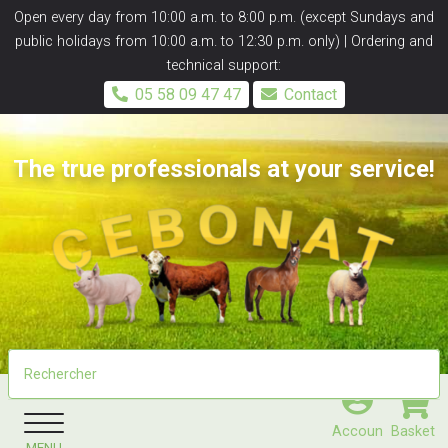
Panneau de gestion des cookies
Open every day from 10:00 a.m. to 8:00 p.m. (except Sundays and
public holidays from 10:00 a.m. to 12:30 p.m. only) | Ordering and
technical support:
05 58 09 47 47
Contact
The true professionals at your service!
Accoun
Basket
MENU