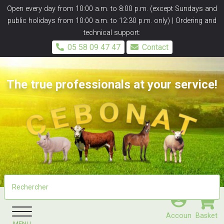
Panneau de gestion des cookies
Open every day from 10:00 a.m. to 8:00 p.m. (except Sundays and
public holidays from 10:00 a.m. to 12:30 p.m. only) | Ordering and
technical support:
05 58 09 47 47
Contact
The true professionals at your service!
Accoun
Basket
MENU