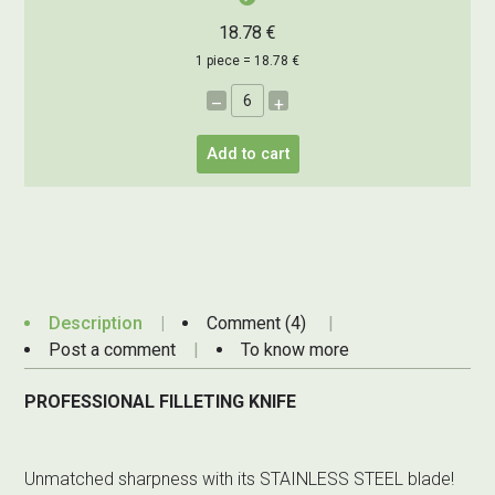
18.78 €
1 piece = 18.78 €
–
+
Add to cart
Description
Comment (4)
Post a comment
To know more
PROFESSIONAL FILLETING KNIFE
Unmatched sharpness with its STAINLESS STEEL blade!