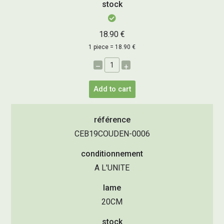
stock
18.90 €
1 piece = 18.90 €
–
+
Add to cart
référence
CEB19COUDEN-0006
conditionnement
A L'UNITE
lame
20CM
stock