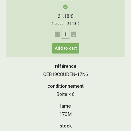
21.18 €
1 piece = 21.18 €
–
+
Add to cart
référence
CEB19COUDEN-17N6
conditionnement
Boite x 6
lame
17CM
stock