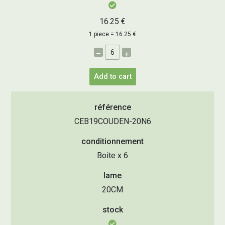
16.25 €
1 piece = 16.25 €
–
+
Add to cart
référence
CEB19COUDEN-20N6
conditionnement
Boite x 6
lame
20CM
stock