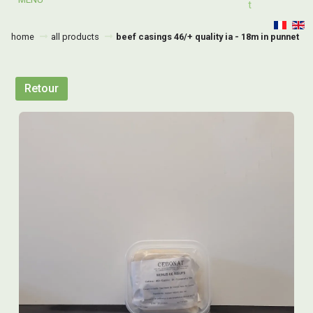
T
home
all products
beef casings 46/+ quality ia - 18m in punnet
Retour