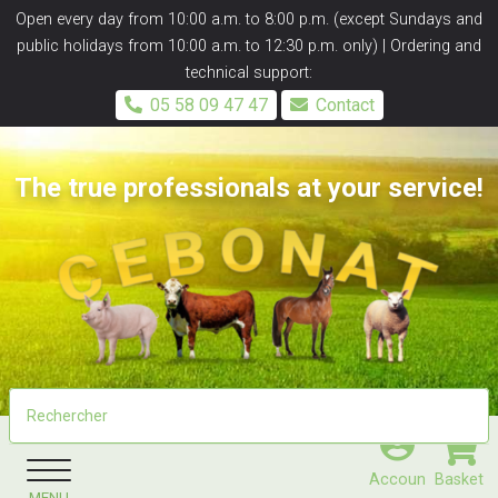
Panneau de gestion des cookies
Open every day from 10:00 a.m. to 8:00 p.m. (except Sundays and
public holidays from 10:00 a.m. to 12:30 p.m. only) | Ordering and
technical support:
05 58 09 47 47
Contact
The true professionals at your service!
Accoun
Basket
MENU