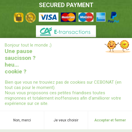
SECURED PAYMENT
X
Bonjour tout le monde ;)
DELIVERIES INFORMATIONS
Une pause
saucisson ?
heu...
cookie ?
Bien que vous ne trouviez pas de cookies sur CEBONAT (en
tout cas pour le moment).
Nous vous proposons ces petites friandises toutes
© 2022
CEBONAT - BOYAUX-SAUCISSES-EPICES-CONSERVES
-
mignonnes et totalement inoffensives afin d'améliorer votre
RCS MONT DE MARSAN (40) 43290922400029 - TVA Intracom :
expérience sur ce site.
FR19432909224 -
CGV
-
Legal Notice
-
Privacy Policy
-
Realized by
GIXIA
Non, merci
Je veux choisir
Accepter et fermer