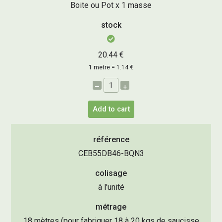
Boite ou Pot x 1 masse
stock
20.44 €
1 metre = 1.14 €
–
+
Add to cart
référence
CEB55DB46-BQN3
colisage
à l'unité
métrage
18 mètres (pour fabriquer 18 à 20 kgs de saucisse