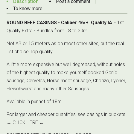
Description
Post a comment
To know more
ROUND BEEF CASINGS - Caliber 46/+ Quality IA
= 1st
Quality Extra - Bundles from 18 to 20m
Not AB or 15 meters as on most other sites, but the real
1st choice Top quality!
A little more expensive but well degreased, without holes
of the highest quality to make yourself cooked Garlic
sausage, Cervelas, Horse meat sausage, Chorizo, Lyoner,
Fleischwurst and many other Sausages
Available in punnet of 18m
For larger and cheaper quantities, see casings in buckets
→
CLICK HERE
←