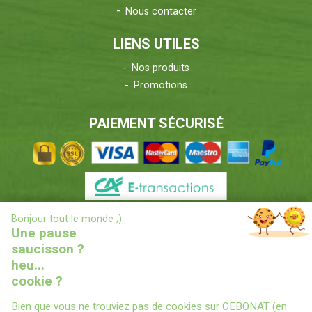
Nous contacter
LIENS UTILES
Nos produits
Promotions
PAIEMENT SÉCURISÉ
X
Bonjour tout le monde ;)
INFORMATIONS LIVRAISONS
Une pause
saucisson ?
heu...
cookie ?
Bien que vous ne trouviez pas de cookies sur CEBONAT (en