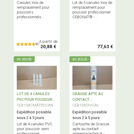
Canules Inox de
Lot de 5 canules inox de
remplacement pour
remplacement pour
poussoirs
poussoir professionnel
professionnels
CEBONAT® -
CEBONAT® - vendues
Diamètres livrés:10-16-
à l'unité - Diamètres
22-32-38 - Embase Ø
disponibles : 10-16-22-
52,5
32-38 - Embase Ø 52,5
A partir de
(4)
20,88 €
77,63 €
en stock
en stock
LOT DE 4 CANULES
GRAISSE APTE AU
PVC POUR POUSSOIR
CONTACT
SEMI PROFESSIONNEL
CEB19ACMATPDCANP
ALIMENTAIRE FORTUIT
CEB19XDIVGAL
VC4
Expédition possible
Expédition possible
sous 2 à 5 jours
sous 2 à 5 jours
Lot de 4 canules PVC
Cartouche de Graisse
pour poussoir semi
apte au contact
professionnel
alimentaire fortuit -