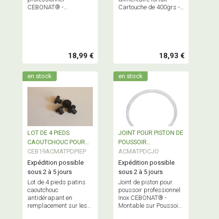
CEBONAT® -
Cartouche de 400grs -
Diamètres livrés :17-21-
Pour l'entretien
25-29 - Embase Ø 40
mécanique de tout votre
matériel de fabrication
18,99 €
18,93 €
en stock
en stock
LOT DE 4 PIEDS
JOINT POUR PISTON DE
CAOUTCHOUC POUR
POUSSOIR
POUSSOIR INOX
CEB19ACMATPDPIEP
PROFESSIONNEL INOX
ACMATPDCJO
PROFESSIONNEL
Expédition possible
Expédition possible
sous 2 à 5 jours
sous 2 à 5 jours
Lot de 4 pieds patins
Joint de piston pour
caoutchouc
poussoir professionnel
antidérapant en
Inox CEBONAT® -
remplacement sur les
Montable sur Poussoirs
poussoirs
électriques ou manuels