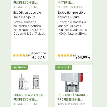
PROFESSIONNEL
MATÉRIEL
ACMATPOUSSINH
Horizontal en INOX
SAUCISSERIE MAISON
CEB19KITMATHP2
Expédition possible
Expédition possible
sous 2 à 5 jours
sous 2 à 5 jours
Notre Gamme de
Kit complet hachoir à
poussoirs à viandes
viandes 1800W +
horizontaux EN INOX -
Poussoir à viandes 4L
Capacité 3, 5 et 7 Litres
INOX- Matériel SEMI
Commandez
PROFESSIONNEL
également ICI vos
accessoires seuls
A partir de
(2)
(4)
46,67 €
264,99 €
en stock
en stock
POUSSOIR À VIANDES
POUSSOIR À VIANDES
PROFESSIONNEL
PROFESSIONNEL
ÉLECTRIQUE en INOX
ACMATPOUSSINE
HYDRAULIQUE
ACMATPOUSS13HY