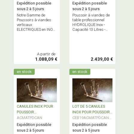
Expédition possible
Expédition possible
sous 2 à 5 jours
sous 2 à 5 jours
Notre Gamme de
Poussoir à viandes de
Poussoirs à viandes
table professionnel
verticaux
HYDROLIQUE Inox -
ELECTRIQUES en INOX
Capacité 13 Litres -
- Capacité 10 et 15
Technologie française
Litres - POUSSOIRS
Matériel semi industriel
MULTIFONCTION ! -
éprouvé
Matériel Professionnel
A partir de
1.088,09 €
2.439,00 €
en stock
en stock
CANULES INOX POUR
LOT DE 5 CANULES
POUSSOIR
INOX POUR POUSSOIR
PROFESSIONNEL -
ACMATPDCAN
PROFESSIONNEL
CEB19ACMATPDCAN5
vendues à l'unité
P
Expédition possible
Expédition possible
sous 2 à 5 jours
sous 2 à 5 jours