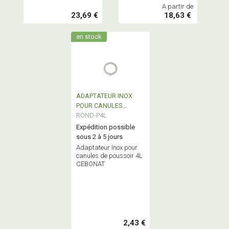
A partir de
23,69 €
18,63 €
en stock
ADAPTATEUR INOX
POUR CANULES
POUSSOIR 4L CEBONAT
ROND-P4L
Expédition possible
sous 2 à 5 jours
Adaptateur Inox pour
canules de poussoir 4L
CEBONAT
2,43 €