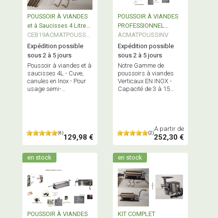
POUSSOIR À VIANDES
POUSSOIR À VIANDES
et à Saucisses 4 Litres
PROFESSIONNEL
INOX
CEB19ACMATPOUSSW
MULTIFONCTION
ACMATPOUSSINV
N
Vertical - INOX
Expédition possible
Expédition possible
sous 2 à 5 jours
sous 2 à 5 jours
Poussoir à viandes et à
Notre Gamme de
saucisses 4L - Cuve,
poussoirs à viandes
canules en Inox - Pour
Verticaux EN INOX -
usage semi-
Capacité de 3 à 15
professionnel et
Litres - POUSSOIRS
particuliers
MULTIFONCTIONS ! -
Qualité fiable et
professionnelle
A partir de
(6)
(2)
129,98 €
252,30 €
en stock
en stock
POUSSOIR À VIANDES
KIT COMPLET