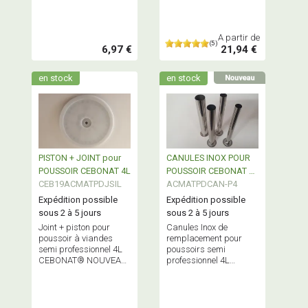
professionnels inox
CEBONAT®
A partir de
(5)
6,97 €
21,94 €
en stock
en stock
PISTON + JOINT pour
CANULES INOX POUR
POUSSOIR CEBONAT 4L
POUSSOIR CEBONAT 4L
CEB19ACMATPDJSIL
- vendues à l'unité
ACMATPDCAN-P4
Expédition possible
Expédition possible
sous 2 à 5 jours
sous 2 à 5 jours
Joint + piston pour
Canules Inox de
poussoir à viandes
remplacement pour
semi professionnel 4L
poussoirs semi
CEBONAT® NOUVEAU
professionnel 4L
MODÈLE - Ne convient
CEBONAT® - vendues
pas aux autres
à l'unité - Diamètres
poussoirs
disponibles : 16-19-22-
professionnels
28 - Embase Ø 38