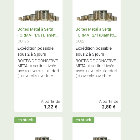
Boîtes Métal à Sertir
Boîtes Métal à Sertir
FORMAT 1/6 ( Diamètre
FORMAT 2/1 (Diamètre
73)
CO1/6
100 - 153 )
CO2/1
Expédition possible
Expédition possible
sous 2 à 5 jours
sous 2 à 5 jours
BOITES DE CONSERVE
BOITES DE CONSERVE
METALà sertir - Livrée
METALà sertir - Livrée
avec couvercle standart
avec couvercle standart
( couvercle ouverture
( couvercle ouverture
facile sur commande)
facile sur commande)
A partir de
A partir de
1,32 €
2,80 €
en stock
en stock