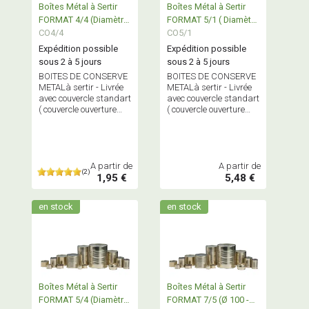
Boîtes Métal à Sertir
Boîtes Métal à Sertir
FORMAT 4/4 (Diamètre
FORMAT 5/1 ( Diamètre
100)
CO4/4
153 )
CO5/1
Expédition possible
Expédition possible
sous 2 à 5 jours
sous 2 à 5 jours
BOITES DE CONSERVE
BOITES DE CONSERVE
METALà sertir - Livrée
METALà sertir - Livrée
avec couvercle standart
avec couvercle standart
( couvercle ouverture
( couvercle ouverture
facile sur commande)
facile sur commande)
A partir de
A partir de
(2)
1,95 €
5,48 €
en stock
en stock
Boîtes Métal à Sertir
Boîtes Métal à Sertir
FORMAT 5/4 (Diamètre
FORMAT 7/5 (Ø 100 -