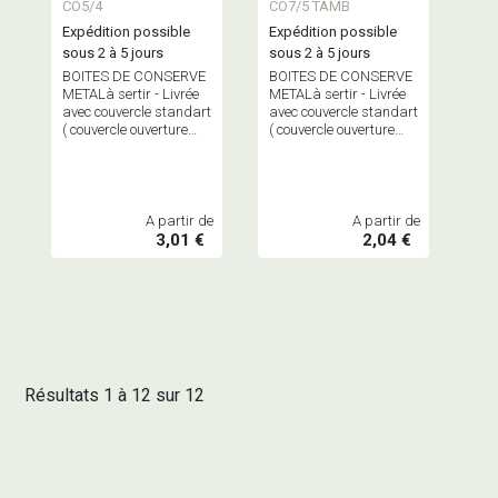
73 - 153)
CO5/4
CO7/5 TAMB
153 TAMBOURIN )
Expédition possible
Expédition possible
sous 2 à 5 jours
sous 2 à 5 jours
BOITES DE CONSERVE
BOITES DE CONSERVE
METALà sertir - Livrée
METALà sertir - Livrée
avec couvercle standart
avec couvercle standart
( couvercle ouverture
( couvercle ouverture
facile sur commande)
facile sur commande)
A partir de
A partir de
3,01 €
2,04 €
Résultats 1 à 12 sur 12