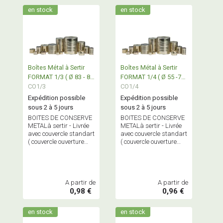
en stock
en stock
Boîtes Métal à Sertir
Boîtes Métal à Sertir
FORMAT 1/3 ( Ø 83 - 86
FORMAT 1/4 ( Ø 55 -73
- 100)
CO1/3
- 83 - 86 )
CO1/4
Expédition possible
Expédition possible
sous 2 à 5 jours
sous 2 à 5 jours
BOITES DE CONSERVE
BOITES DE CONSERVE
METALà sertir - Livrée
METALà sertir - Livrée
avec couvercle standart
avec couvercle standart
( couvercle ouverture
( couvercle ouverture
facile sur commande)
facile sur commande)
A partir de
A partir de
0,98 €
0,96 €
en stock
en stock