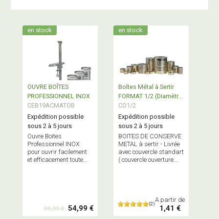
en stock
en stock
OUVRE BOÎTES
Boîtes Métal à Sertir
PROFESSIONNEL INOX
FORMAT 1/2 (Diamètre
CEB19ACMATOB
73-100)
CO1/2
Expédition possible
Expédition possible
sous 2 à 5 jours
sous 2 à 5 jours
Ouvre Boites
BOITES DE CONSERVE
Professionnel INOX
METAL à sertir - Livrée
pour ouvrir facilement
avec couvercle standart
et efficacement toute
( couvercle ouverture
boite de conserve
facile sur commande)
A partir de
(2)
54,99 €
1,41 €
99,99 €