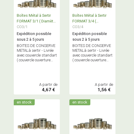
Boîtes Métal à Sertir
Boîtes Métal à Sertir
FORMAT 3/1 ( Diamètre
FORMAT 3/4 (
153 )
CO3/1
Diamètres 73 - 83 - 100
CO3/4
)
Expédition possible
Expédition possible
sous 2 à 5 jours
sous 2 à 5 jours
BOITES DE CONSERVE
BOITES DE CONSERVE
METALà sertir - Livrée
METALà sertir - Livrée
avec couvercle standart
avec couvercle standart
( couvercle ouverture
( couvercle ouverture
facile sur commande)
facile sur commande)
A partir de
A partir de
4,67 €
1,56 €
en stock
en stock