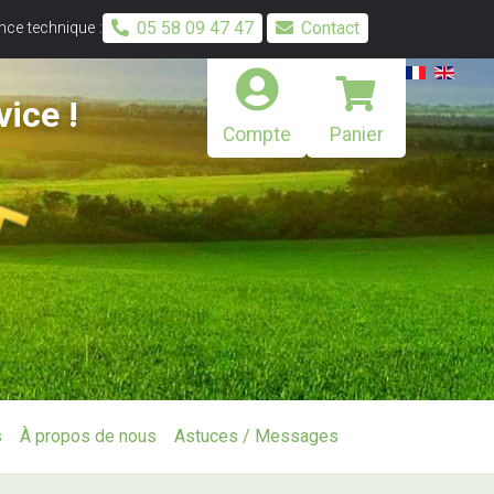
05 58 09 47 47
Contact
ce technique :
vice !
Compte
Panier
s
À propos de nous
Astuces / Messages