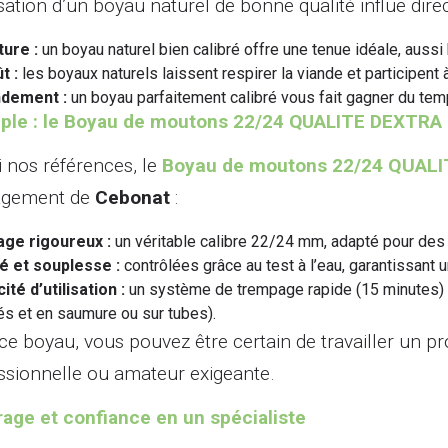
lisation d’un boyau naturel de bonne qualité influe dire
ture :
un boyau naturel bien calibré offre une tenue idéale, aussi
t :
les boyaux naturels laissent respirer la viande et participent 
ndement :
un boyau parfaitement calibré vous fait gagner du temp
ple : le Boyau de moutons 22/24 QUALITE DEXTRA
 nos références, le
Boyau de moutons 22/24 QUALI
agement de
Cebonat
:
age rigoureux :
un véritable calibre 22/24 mm, adapté pour des
té et souplesse :
contrôlées grâce au test à l’eau, garantissant 
ité d’utilisation :
un système de trempage rapide (15 minutes) p
s et en saumure ou sur tubes).
ce boyau, vous pouvez être certain de travailler un pro
ssionnelle ou amateur exigeante.
rage et confiance en un spécialiste