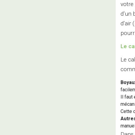
votre
d’un 
d’air
pourr
Le ca
Le ca
comme
Boyau
facilem
Il faut
mécani
Cette 
Autres
manuel
Dans 