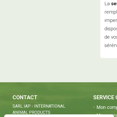
La
se
rempl
imper
dispo
de vo
sérén
CONTACT
SERVICE 
SARL IAP - INTERNATIONAL
Mon com
ANIMAL PRODUCTS
Mes com