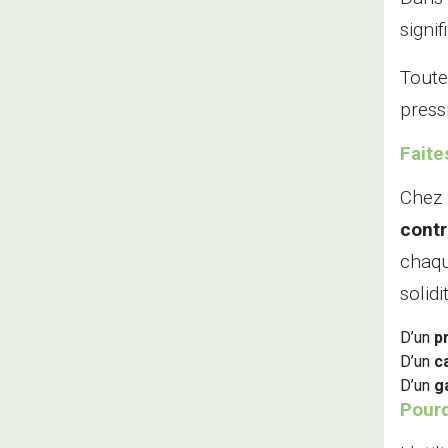
signif
Toute
press
Faite
Chez
contr
chaqu
solid
D’un
p
D’un
c
D’un
g
Pourq