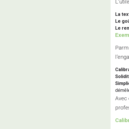
L’uti
La tex
Le goû
Le re
Exem
Parmi
l’eng
Calibr
Solidi
Simplic
démêlé
Avec 
profe
Calib