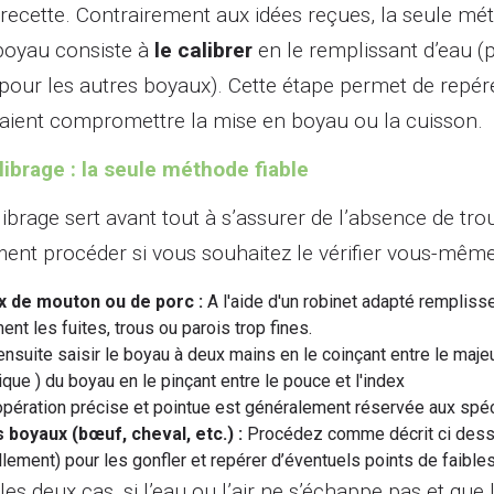
 recette. Contrairement aux idées reçues, la seule méth
boyau consiste à
le calibrer
en le remplissant d’eau 
 (pour les autres boyaux). Cette étape permet de repérer
aient compromettre la mise en boyau ou la cuisson.
librage : la seule méthode fiable
librage sert avant tout à s’assurer de l’absence de tro
nt procéder si vous souhaitez le vérifier vous-même
x de mouton ou de porc :
A l'aide d'un robinet adapté rempliss
ent les fuites, trous ou parois trop fines.
 ensuite saisir le boyau à deux mains en le coinçant entre le majeur
que ) du boyau en le pinçant entre le pouce et l'index
opération précise et pointue est généralement réservée aux spéci
 boyaux (bœuf, cheval, etc.) :
Procédez comme décrit ci dessu
lement) pour les gonfler et repérer d’éventuels points de faible
les deux cas, si l’eau ou l’air ne s’échappe pas et q