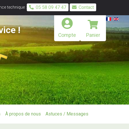
05 58 09 47 47
Contact
ce technique :
vice !
Compte
Panier
s
À propos de nous
Astuces / Messages