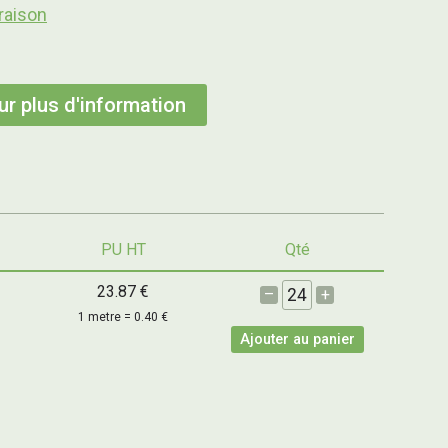
raison
r plus d'information
PU HT
Qté
23.87 €
–
+
1 metre = 0.40 €
Ajouter au panier