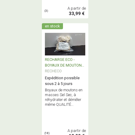
A partir de
(3)
33,99 €
en stock
RECHARGE ECO -
BOYAUX DE MOUTONS
- Masses Sel sec
RECHECO
Expédition possible
sous 2 à 5 jours
Boyaux de moutons en
masses Sel Sec, à
réhydrater et démêler
même QUALITÉ
DEXTRA que les boyaux
en pots
réhydratés,démêlés
A partir de
(18)