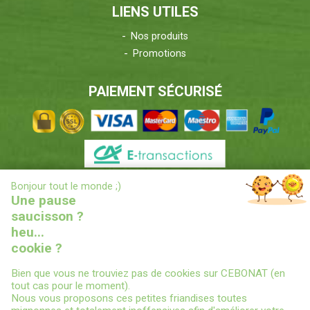
LIENS UTILES
Nos produits
Promotions
PAIEMENT SÉCURISÉ
X
Bonjour tout le monde ;)
INFORMATIONS LIVRAISONS
Une pause
saucisson ?
heu...
cookie ?
Bien que vous ne trouviez pas de cookies sur CEBONAT (en
tout cas pour le moment).
Nous vous proposons ces petites friandises toutes
© 2022
CEBONAT - BOYAUX-SAUCISSES-EPICES-CONSERVES
-