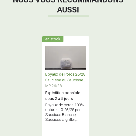
AUSSI
en stock
Boyaux de Porcs 26/28
Saucisse ou Saucisse
Choucroute
MP 26/28
Expédition possible
sous 2 à 5 jours
Boyaux de porcs 100%
naturels Ø 26/28 pour
Saucisse Blanche,
Saucisse à griller,
Saucisse à Choucroute,
Gendarme