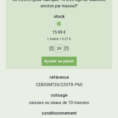
environ par masse)*
stock
15.99 €
1 metre = 0.27 €
–
+
Ajouter au panier
référence
CEB55MT20/22STR-P60
colisage
caisses ou seaux de 10 masses
conditionnnement