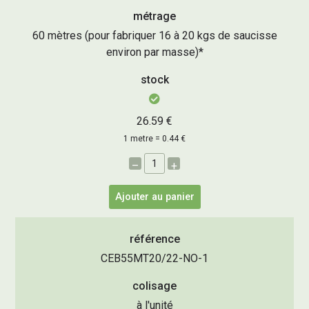
métrage
60 mètres (pour fabriquer 16 à 20 kgs de saucisse
environ par masse)*
stock
26.59 €
1 metre = 0.44 €
–
+
Ajouter au panier
référence
CEB55MT20/22-NO-1
colisage
à l'unité