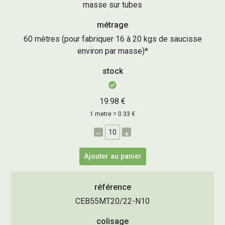
masse sur tubes
métrage
60 mètres (pour fabriquer 16 à 20 kgs de saucisse
environ par masse)*
stock
19.98 €
1 metre = 0.33 €
–
+
Ajouter au panier
référence
CEB55MT20/22-N10
colisage