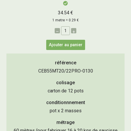
34.54 €
1 metre = 0.29 €
–
+
Ajouter au panier
référence
CEB55MT20/22PRO-0130
colisage
carton de 12 pots
conditionnnement
pot x 2 masses
métrage
60 mètres (pour fabriquer 16 à 20 kgs de saucisse