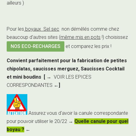
ailleurs )
Pour les
boyaux Sel sec
non démêlés comme chez
beaucoup d'autres sites
(
même mis en pots
!)
choisissez
NOS ECO-RECHARGES
et comparez les prix !
Convient parfaitement pour la fabrication de petites
chipolatas, saucisses merguez, Saucisses Cocktail
et mini boudins [
→
VOIR LES EPICES
CORRESPONDANTES
←
]
Assurez vous d'avoir la canule correspondante
pour pouvoir utiliser le 20/22 →
Quelle canule pour quel
boyau ?
←