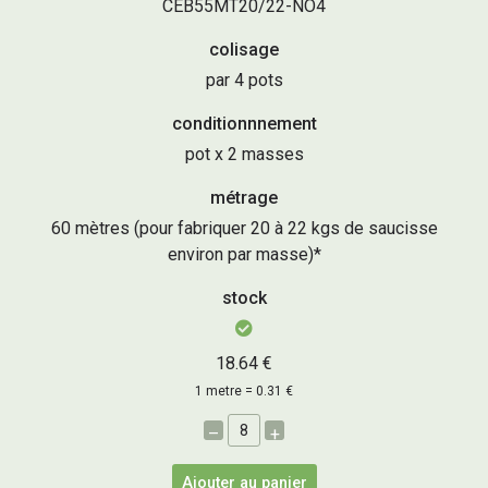
CEB55MT20/22-NO4
colisage
par 4 pots
conditionnnement
pot x 2 masses
métrage
60 mètres (pour fabriquer 20 à 22 kgs de saucisse
environ par masse)*
stock
18.64 €
1 metre = 0.31 €
–
+
Ajouter au panier