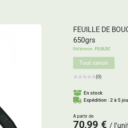
FEUILLE DE BOUC
650grs
FEUILDC
Tout savoir
(0)
En stock
Expédition : 2 à 5 jo
A partir de
70,99 €
l'uni