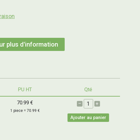
raison
r plus d'information
PU HT
Qté
70.99 €
–
+
1 piece = 70.99 €
Ajouter au panier