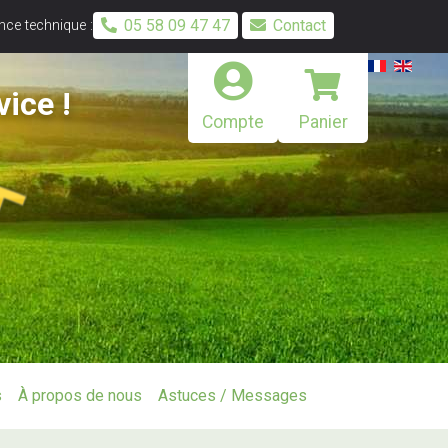
05 58 09 47 47
Contact
ce technique :
vice !
Compte
Panier
s
À propos de nous
Astuces / Messages