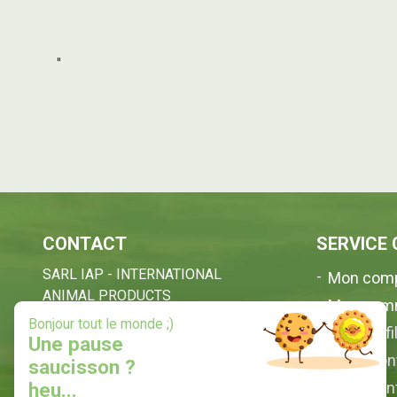
"
CONTACT
SERVICE 
SARL IAP - INTERNATIONAL
Mon com
ANIMAL PRODUCTS
Mes com
35, Quartier Terrenave
X
Bonjour tout le monde ;)
Mon profi
40210 ESCOURCE - FRANCE
Une pause
Nous con
saucisson ?
05 58 09 47 47
Avis clie
heu...