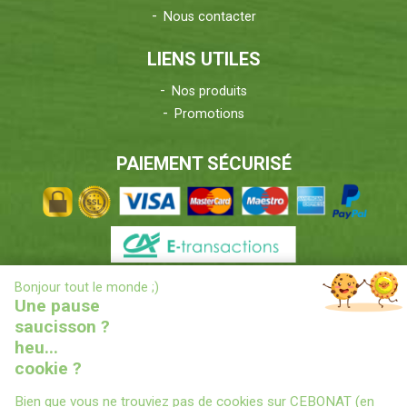
Nous contacter
LIENS UTILES
Nos produits
Promotions
PAIEMENT SÉCURISÉ
X
Bonjour tout le monde ;)
INFORMATIONS LIVRAISONS
Une pause
saucisson ?
heu...
cookie ?
Bien que vous ne trouviez pas de cookies sur CEBONAT (en