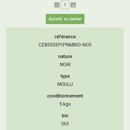
–
+
Ajouter au panier
référence
CEB55SEPIPNMBIO-NO5
nature
NOIR
type
MOULU
conditionnement
5 kgs
bio
OUI