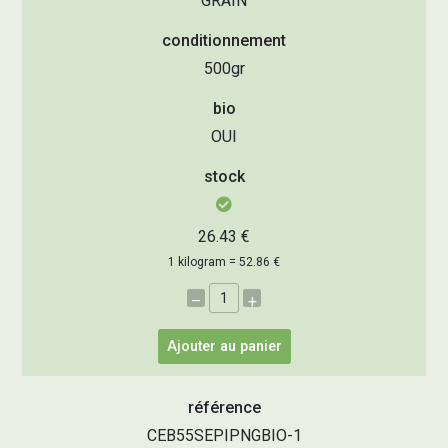
GRAIN
conditionnement
500gr
bio
OUI
stock
26.43 €
1 kilogram = 52.86 €
–
+
Ajouter au panier
référence
CEB55SEPIPNGBIO-1