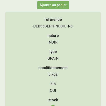
Ajouter au panier
référence
CEB55SEPIPNGBIO-N5
nature
NOIR
type
GRAIN
conditionnement
5 kgs
bio
OUI
stock