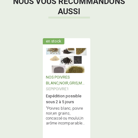
NOUS VOUS RECOMMANDONS
AUSSI
en stock
NOS POIVRES
BLANC,NOIR,GRIS,MOU
LU ou NON
SEPIPOIVRE1
Expédition possible
sous 2 à 5 jours
"Poivres blanc, poivre
noir,en grains,
concassé ou mouluUn
arôme incomparable
qui ""chauffe"" mais ne
pique pas"