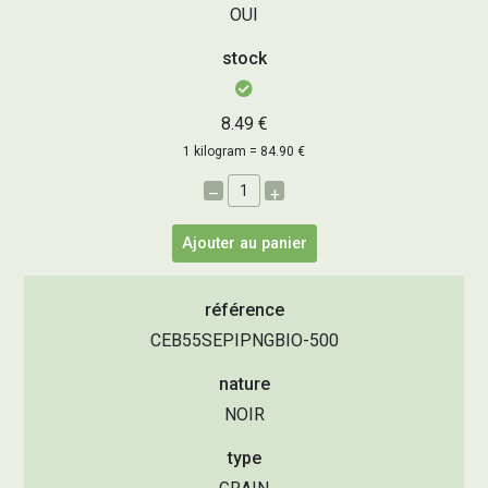
OUI
stock
8.49 €
1 kilogram = 84.90 €
–
+
Ajouter au panier
référence
CEB55SEPIPNGBIO-500
nature
NOIR
type