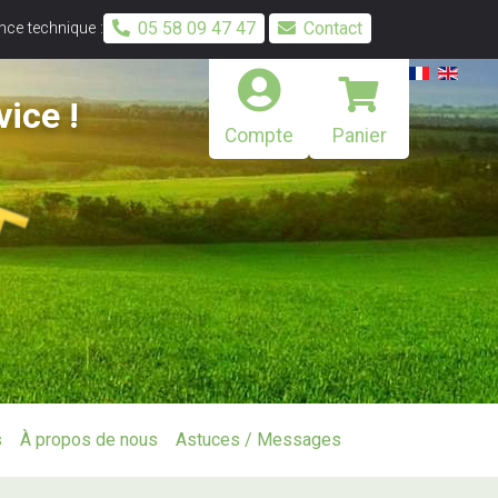
05 58 09 47 47
Contact
ce technique :
vice !
Compte
Panier
s
À propos de nous
Astuces / Messages