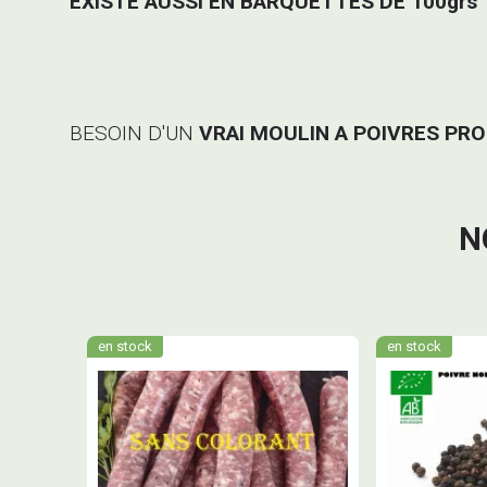
EXISTE AUSSI EN BARQUETTES DE 100grs
BESOIN D'UN
VRAI MOULIN A POIVRES PR
N
en stock
en stock