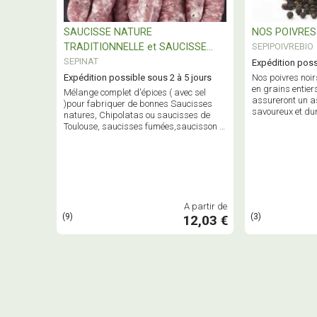
SAUCISSE NATURE
NOS POIVRES
TRADITIONNELLE et SAUCISSE
SEPIPOIVREBIO
FUMÉE - Mélange complet d'Épices
SEPINAT
Expédition poss
Expédition possible sous 2 à 5 jours
Nos poivres noir
en grains entiers
Mélange complet d'épices ( avec sel
assureront un 
)pour fabriquer de bonnes Saucisses
savoureux et dur
natures, Chipolatas ou saucisses de
Super Arôme
Toulouse, saucisses fumées,saucisson à
l'ail
A partir de
(9)
(3)
12,03 €