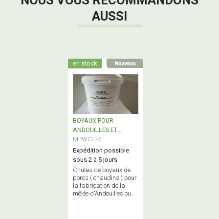
NOUS VOUS RECOMMANDONS
AUSSI
en stock
BOYAUX POUR
ANDOUILLES ET
ANDOUILLETTES
MPWCH-5
Expédition possible
sous 2 à 5 jours
Chutes de boyaux de
porcs ( chaudins ) pour
la fabrication de la
mêlée d'Andouilles ou
d'Andouillettes