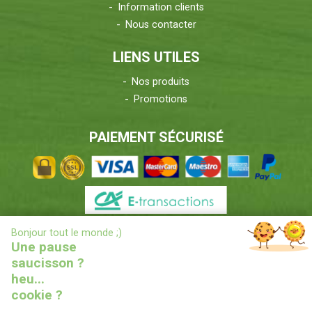
Information clients
Nous contacter
LIENS UTILES
Nos produits
Promotions
PAIEMENT SÉCURISÉ
X
Bonjour tout le monde ;)
INFORMATIONS LIVRAISONS
Une pause
saucisson ?
heu...
cookie ?