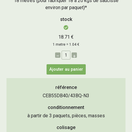
18 mètres (pour fabriquer 18 à 20 kgs de saucisse
environ par paquet)*
stock
18.71 €
1 metre = 1.04 €
–
+
Ajouter au panier
référence
CEB55DB40/43BQ-N3
conditionnement
à partir de 3 paquets, pièces, masses
colisage