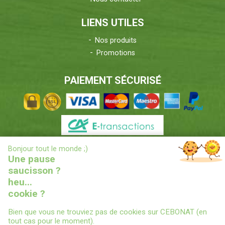
LIENS UTILES
Nos produits
Promotions
PAIEMENT SÉCURISÉ
X
Bonjour tout le monde ;)
INFORMATIONS LIVRAISONS
Une pause
saucisson ?
heu...
cookie ?
Bien que vous ne trouviez pas de cookies sur CEBONAT (en
tout cas pour le moment).