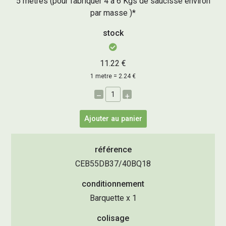
5 mètres (pour fabriquer 4 à 6 Kgs de saucisse environ
par masse )*
stock
11.22 €
1 metre = 2.24 €
–
+
Ajouter au panier
référence
CEB55DB37/40BQ18
conditionnement
Barquette x 1
colisage