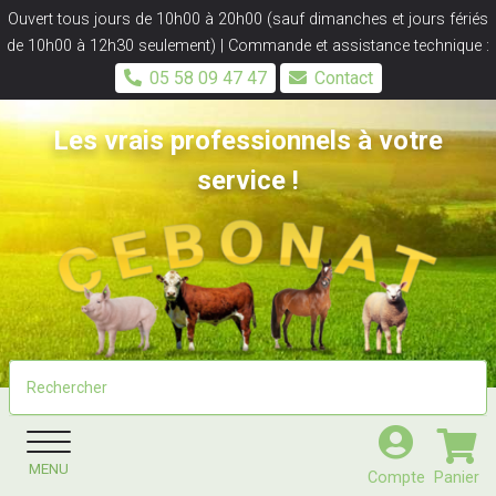
Panneau de gestion des cookies
Ouvert tous jours de 10h00 à 20h00 (sauf dimanches et jours fériés
de 10h00 à 12h30 seulement) | Commande et assistance technique :
05 58 09 47 47
Contact
Les vrais professionnels à votre
service !
MENU
Compte
Panier