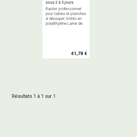
sous 2 à 5 jours
Racloir professionnel
pour tables et planches
à découper, billots en
polyéthylène Lame de
65mm réversible -
Indispensable pour une
bonne hygiène !
41,78 €
Résultats 1 à 1 sur 1