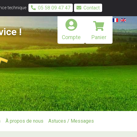
05 58 09 47 47
Contact
ce technique :
vice !
Compte
Panier
s
À propos de nous
Astuces / Messages