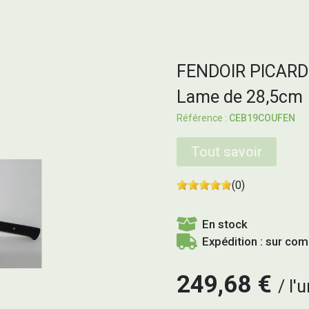
FENDOIR PICARD
Lame de 28,5cm
CEB19COUFEN
Tout savoir
(0)
En stock
Expédition : sur co
249,68 €
l'u