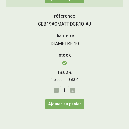
référence
CEB19ACMATPDGR10-AJ
diametre
DIAMETRE 10
stock
18.63 €
1 piece = 18.63 €
–
+
Ajouter au panier