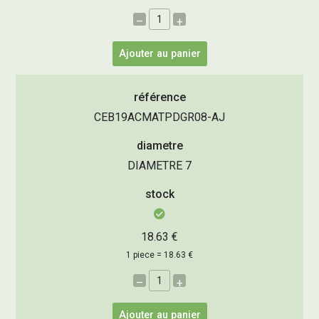
–
+
Ajouter au panier
référence
CEB19ACMATPDGR08-AJ
diametre
DIAMETRE 7
stock
18.63 €
1 piece = 18.63 €
–
+
Ajouter au panier