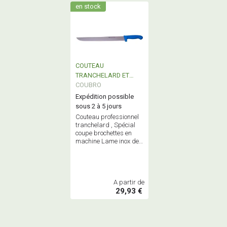
en stock
COUTEAU
TRANCHELARD ET
SPÉCIAL COUPE
COUBRO
BROCHETTES Lame de
Expédition possible
40cm
sous 2 à 5 jours
Couteau professionnel
tranchelard , Spécial
coupe brochettes en
machine Lame inox de
40cm
A partir de
29,93 €