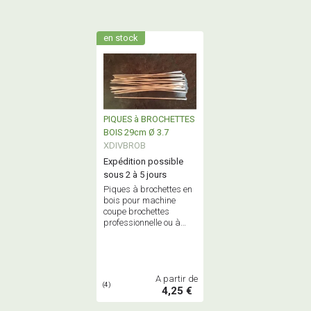
en stock
PIQUES à BROCHETTES
BOIS 29cm Ø 3.7
XDIVBROB
Expédition possible
sous 2 à 5 jours
Piques à brochettes en
bois pour machine
coupe brochettes
professionnelle ou à
monter à la main -
Vendu par 50 - 100 ou
boite de 1 000 pièces
A partir de
(4)
4,25 €