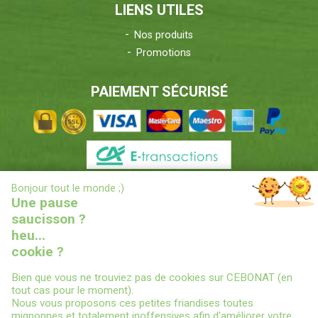
LIENS UTILES
Nos produits
Promotions
PAIEMENT SÉCURISÉ
X
Bonjour tout le monde ;)
INFORMATIONS LIVRAISONS
Une pause
saucisson ?
heu...
cookie ?
Bien que vous ne trouviez pas de cookies sur CEBONAT (en
tout cas pour le moment).
Nous vous proposons ces petites friandises toutes
© 2022
CEBONAT - BOYAUX-SAUCISSES-EPICES-CONSERVES
-
mignonnes et totalement inoffensives afin d'améliorer votre