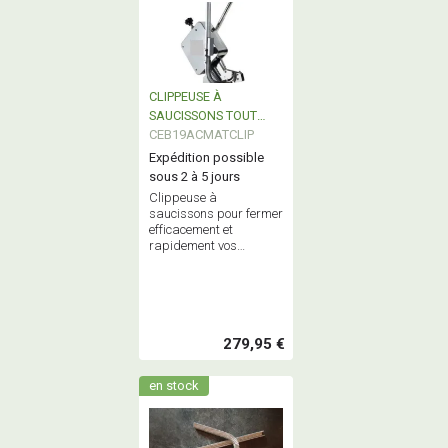
CLIPPEUSE À
SAUCISSONS TOUT
INOX
CEB19ACMATCLIP
Expédition possible
sous 2 à 5 jours
Clippeuse à
saucissons pour fermer
efficacement et
rapidement vos
saucissons - Convient
pour boyaux naturels,
boyaux artificiels ,filets,
sacs
279,95 €
en stock