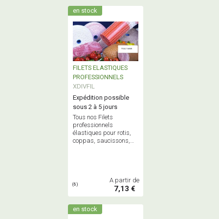
en stock
FILETS ELASTIQUES
PROFESSIONNELS
XDIVFIL
Expédition possible
sous 2 à 5 jours
Tous nos Filets
professionnels
élastiques pour rotis,
coppas, saucissons,
noix de jambons,
salamis - Filets pour le
cuit et/ou le sec -
Bobines de 3m ou 50m
A partir de
(6)
7,13 €
en stock