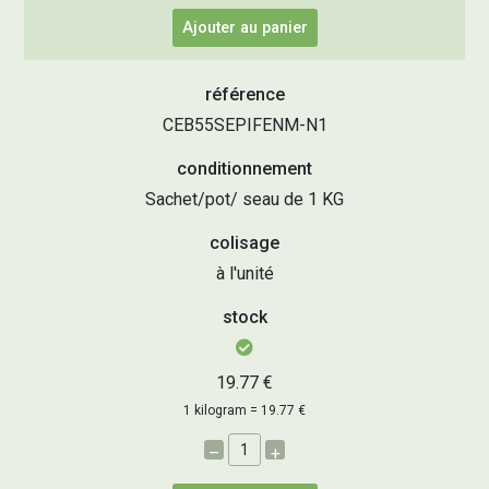
Ajouter au panier
référence
CEB55SEPIFENM-N1
conditionnement
Sachet/pot/ seau de 1 KG
colisage
à l'unité
stock
19.77 €
1 kilogram = 19.77 €
–
+